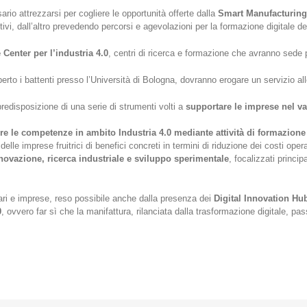
io attrezzarsi per cogliere le opportunità offerte dalla
Smart Manufacturing
ivi, dall’altro prevedendo percorsi e agevolazioni per la formazione digitale de
enter per l’industria 4.0
, centri di ricerca e formazione che avranno sede pre
rto i battenti presso l’Università di Bologna, dovranno erogare un servizio all
 predisposizione di una serie di strumenti volti a
supportare le imprese nel valu
e le competenze in ambito Industria 4.0 mediante attività di formazione i
lle imprese fruitrici di benefici concreti in termini di riduzione dei costi opera
novazione, ricerca industriale e sviluppo sperimentale
, focalizzati princi
tari e imprese, reso possibile anche dalla presenza dei
Digital Innovation Hu
0
, ovvero far sì che la manifattura, rilanciata dalla trasformazione digitale, pa