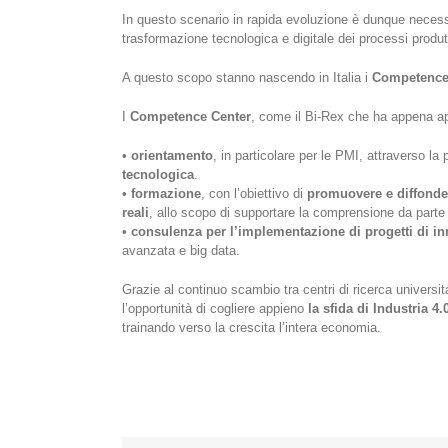
In questo scenario in rapida evoluzione è dunque necessar
trasformazione tecnologica e digitale dei processi produtt
A questo scopo stanno nascendo in Italia i
Competence C
I
Competence Center
, come il Bi-Rex che ha appena ape
•
orientamento
, in particolare per le PMI, attraverso la
tecnologica
.
•
formazione
, con l’obiettivo di
promuovere e diffonder
reali
, allo scopo di supportare la comprensione da parte de
•
consulenza per l’implementazione di progetti di in
avanzata e big data.
Grazie al continuo scambio tra centri di ricerca universi
l’opportunità di cogliere appieno
la sfida di Industria 4.
trainando verso la crescita l’intera economia.