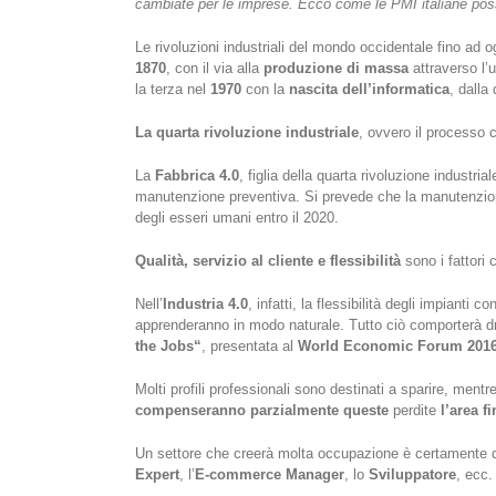
cambiate per le imprese. Ecco come le PMI italiane pos
Le rivoluzioni industriali del mondo occidentale fino ad o
1870
, con il via alla
produzione di massa
attraverso l’u
la terza nel
1970
con la
nascita dell’informatica
, dalla
La quarta rivoluzione industriale
, ovvero il processo 
La
Fabbrica 4.0
, figlia della quarta rivoluzione indust
manutenzione preventiva. Si prevede che la manutenzione
degli esseri umani entro il 2020.
Qualità, servizio al cliente e flessibilità
sono i fattori 
Nell’
Industria 4.0
, infatti, la flessibilità degli impianti c
apprenderanno in modo naturale. Tutto ciò comporterà dra
the Jobs“
, presentata al
World Economic Forum 201
Molti profili professionali sono destinati a sparire, mentr
compenseranno parzialmente queste
perdite
l’area f
Un settore che creerà molta occupazione è certamente 
Expert
, l’
E-commerce Manager
, lo
Sviluppatore
, ecc.