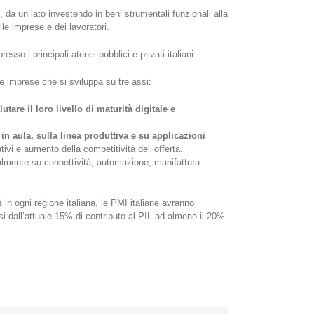
, da un lato investendo in beni strumentali funzionali alla
lle imprese e dei lavoratori.
sso i principali atenei pubblici e privati italiani.
e imprese che si sviluppa su tre assi:
tare il loro livello di maturità digitale e
n aula, sulla linea produttiva e su applicazioni
tivi e aumento della competitività dell’offerta.
palmente su connettività, automazione, manifattura
b
in ogni regione italiana, le PMI italiane avranno
ssi dall’attuale 15% di contributo al PIL ad almeno il 20%