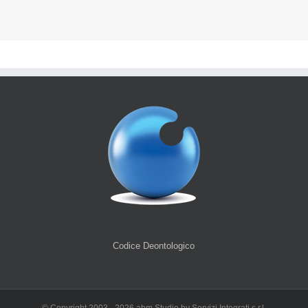
Codice Deontologico
© Copyright 2003 -
2026 abm Studio by Servizi Integrati s.r.l.