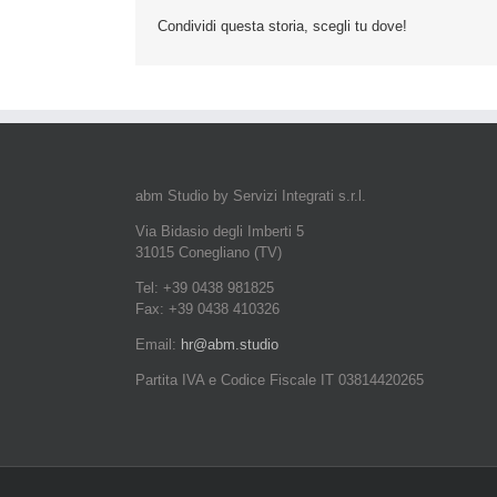
Condividi questa storia, scegli tu dove!
abm Studio by Servizi Integrati s.r.l.
Via Bidasio degli Imberti 5
31015 Conegliano (TV)
Tel: +39 0438 981825
Fax: +39 0438 410326
Email:
hr@abm.studio
Partita IVA e Codice Fiscale IT 03814420265