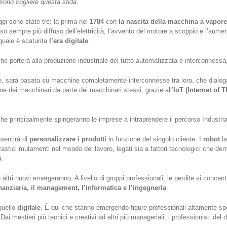
sono cogliere questa sfida.
ggi sono state tre: la prima nel
1784
con
la nascita della macchina a vapore
so sempre più diffuso dell’elettricità, l’avvento del motore a scoppio e l’aumen
 quale è scaturita
l’era digitale
.
che porterà alla produzione industriale del tutto automatizzata e interconnessa,
riale, sarà basata su macchine completamente interconnesse tra loro, che dialog
 dei macchinari da parte dei macchinari stessi, grazie all’
IoT (Internet of 
che principalmente spingeranno le imprese a intraprendere il percorso Industria
onsentirà di
personalizzare i prodotti
in funzione del singolo cliente. I
robot
la
stici mutamenti nel mondo del lavoro, legati sia a fattori tecnologici che de
6
.
e altri nuovi emergeranno. A livello di gruppi professionali, le perdite si conce
inanziaria, il management, l’informatica e l’ingegneria
.
quello
digitale
. È qui che stanno emergendo figure professionali altamente sp
 Dai mestieri più tecnici e creativi ad altri più manageriali, i professionisti del 