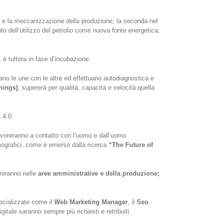
e la meccanizzazione della produzione; la seconda nel
to dell’utilizzo del petrolio come nuova fonte energetica;
 è tuttora in fase d’incubazione.
ano le une con le altre ed effettuano autodiagnostica e
Things)
, supererà per qualità, capacità e velocità quella
 4.0.
voreranno a contatto con l’uomo e dall’uomo
mografici, come è emerso dalla ricerca
“The Future of
ntreranno nelle
aree amministrative e della produzione;
ecializzate come il
Web Marketing Manager
, il
Seo
digitale saranno sempre più richiesti e retribuiti.